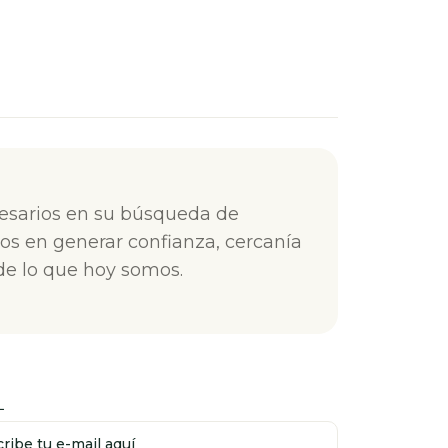
esarios en su búsqueda de
Expan
os en generar confianza, cercanía
const
de lo que hoy somos.
L