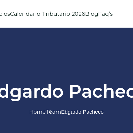
cios
Calendario Tributario 2026
Blog
Faq’s
dgardo Pache
Home
Team
Edgardo Pacheco