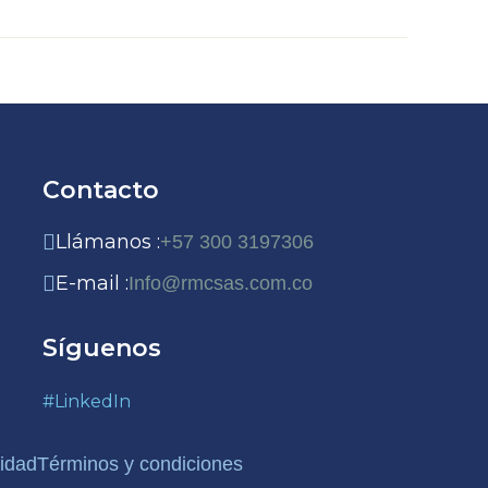
Contacto
Llámanos :
+57 300 3197306
E-mail :
Info@rmcsas.com.co
Síguenos
#LinkedIn
cidad
Términos y condiciones