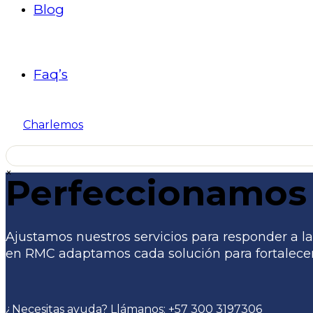
Blog
Faq’s
Charlemos
×
Perfeccionamos 
Ajustamos nuestros servicios para responder a las
en RMC adaptamos cada solución para fortalecer 
¿Necesitas ayuda? Llámanos:
+57 300 3197306