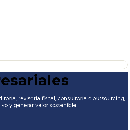
esariales
ría, revisoría fiscal, consultoría o outsourcing,
vo y generar valor sostenible