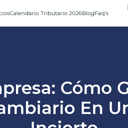
cios
Calendario Tributario 2026
Blog
Faq’s
presa: Cómo G
ambiario En U
Incierto