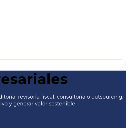
esariales
ría, revisoría fiscal, consultoría o outsourcing,
vo y generar valor sostenible