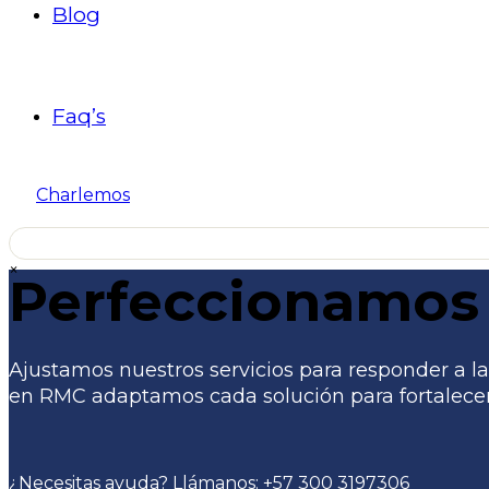
Blog
Faq’s
Charlemos
×
Perfeccionamos 
Ajustamos nuestros servicios para responder a las
en RMC adaptamos cada solución para fortalecer 
¿Necesitas ayuda? Llámanos:
+57 300 3197306