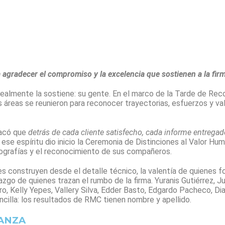
agradecer el compromiso y la excelencia que sostienen a la fir
 realmente la sostiene: su gente. En el marco de la Tarde de R
s áreas se reunieron para reconocer trayectorias, esfuerzos y val
tacó que
detrás de cada cliente satisfecho, cada informe entrega
 ese espíritu dio inicio la Ceremonia de Distinciones al Valor H
fotografías y el reconocimiento de sus compañeros.
nes construyen desde el detalle técnico, la valentía de quienes f
zgo de quienes trazan el rumbo de la firma. Yuranis Gutiérrez, J
ero, Kelly Yepes, Vallery Silva, Edder Basto, Edgardo Pacheco,
ncilla: los resultados de RMC tienen nombre y apellido.
IANZA