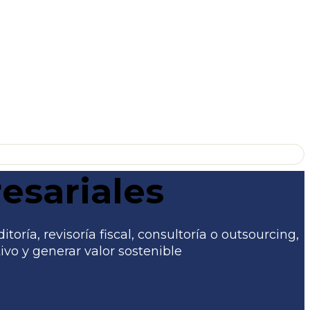
esariales
ría, revisoría fiscal, consultoría o outsourcing,
vo y generar valor sostenible