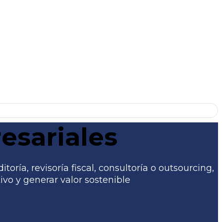
esariales
ría, revisoría fiscal, consultoría o outsourcing,
vo y generar valor sostenible