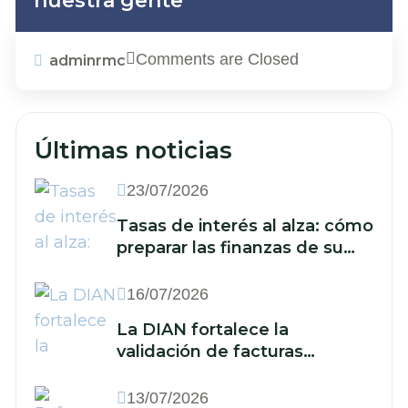
nuestra gente
Comments are Closed
adminrmc
Últimas noticias
23/07/2026
Tasas de interés al alza: cómo
preparar las finanzas de su
empresa ante un nuevo
escenario económico
16/07/2026
La DIAN fortalece la
validación de facturas
electrónicas: ¿qué implica
para las empresas?
13/07/2026