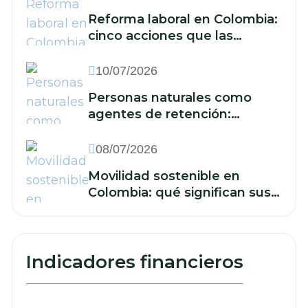
Reforma laboral en Colombia:
cinco acciones que las
empresas deben
implementar frente a la
10/07/2026
reducción de la jornada y los
Personas naturales como
nuevos recargos
agentes de retención:
cuándo están obligadas y qué
deben hacer
08/07/2026
Movilidad sostenible en
Colombia: qué significan sus
retos para las finanzas de su
empresa
Indicadores financieros