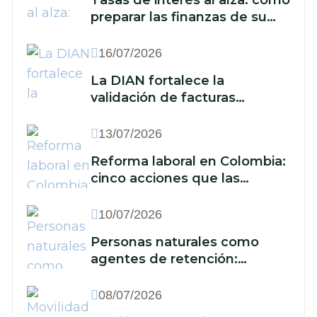
preparar las finanzas de su
empresa ante un nuevo
escenario económico
16/07/2026
La DIAN fortalece la
validación de facturas
electrónicas: ¿qué implica
para las empresas?
13/07/2026
Reforma laboral en Colombia:
cinco acciones que las
empresas deben
implementar frente a la
10/07/2026
reducción de la jornada y los
Personas naturales como
nuevos recargos
agentes de retención:
cuándo están obligadas y qué
deben hacer
08/07/2026