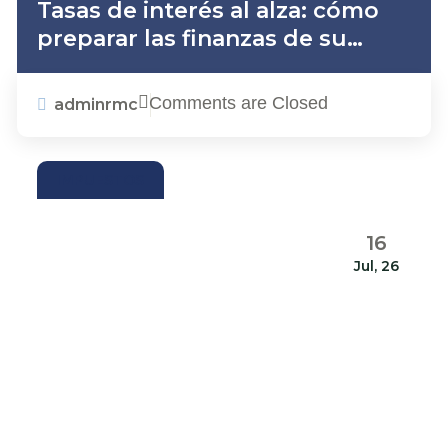
Tasas de interés al alza: cómo
preparar las finanzas de su
empresa ante un nuevo
escenario económico
Comments are Closed
adminrmc
IMPUESTOS
16
Jul, 26