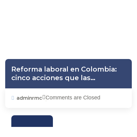
Reforma laboral en Colombia:
cinco acciones que las
empresas deben implementar
frente a la reducción de la
Comments are Closed
adminrmc
jornada y los nuevos recargos
ACTUALIDAD