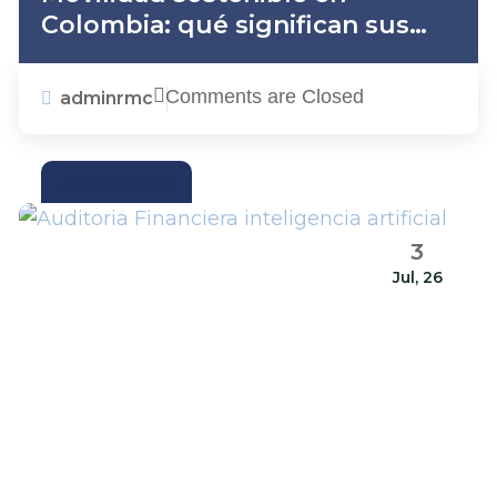
Colombia: qué significan sus
retos para las finanzas de su
empresa
Comments are Closed
adminrmc
ACTUALIDAD
3
Jul, 26