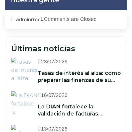
nuestra gente
Comments are Closed
adminrmc
Últimas noticias
23/07/2026
Tasas de interés al alza: cómo
preparar las finanzas de su
empresa ante un nuevo
escenario económico
16/07/2026
La DIAN fortalece la
validación de facturas
electrónicas: ¿qué implica
para las empresas?
13/07/2026