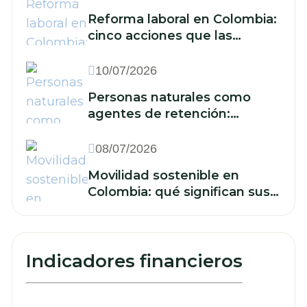
Reforma laboral en Colombia:
cinco acciones que las
empresas deben
implementar frente a la
10/07/2026
reducción de la jornada y los
Personas naturales como
nuevos recargos
agentes de retención:
cuándo están obligadas y qué
deben hacer
08/07/2026
Movilidad sostenible en
Colombia: qué significan sus
retos para las finanzas de su
empresa
Indicadores financieros