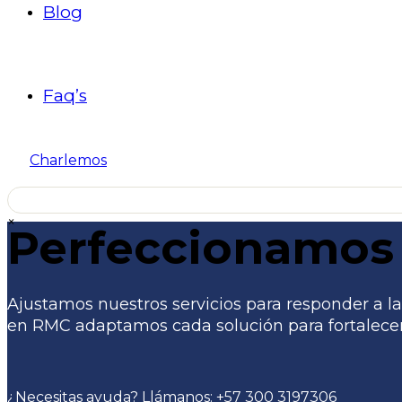
Blog
Faq’s
Charlemos
×
Perfeccionamos 
Ajustamos nuestros servicios para responder a las
en RMC adaptamos cada solución para fortalecer 
¿Necesitas ayuda? Llámanos:
+57 300 3197306