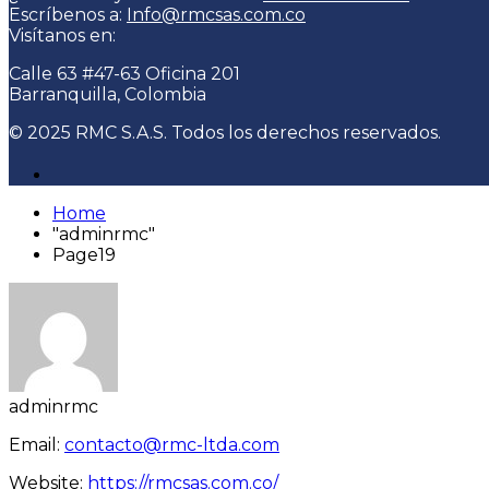
Escríbenos a:
Info@rmcsas.com.co
Visítanos en:
Calle 63 #47-63 Oficina 201
Barranquilla, Colombia
© 2025 RMC S.A.S. Todos los derechos reservados.
Home
"adminrmc"
Page19
adminrmc
Email:
contacto@rmc-ltda.com
Website:
https://rmcsas.com.co/