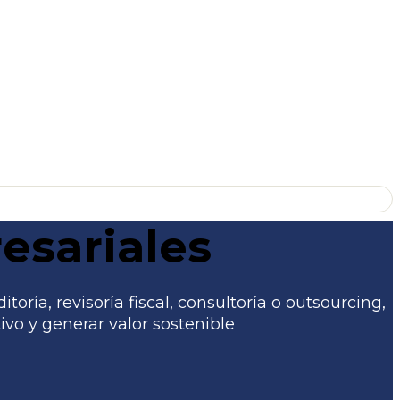
esariales
ría, revisoría fiscal, consultoría o outsourcing,
vo y generar valor sostenible