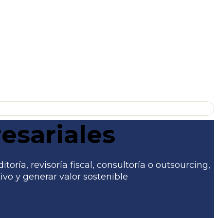
esariales
ría, revisoría fiscal, consultoría o outsourcing,
vo y generar valor sostenible