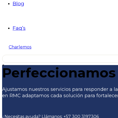
Blog
Faq’s
Charlemos
×
Perfeccionamos 
Ajustamos nuestros servicios para responder a las
en RMC adaptamos cada solución para fortalecer 
¿Necesitas ayuda? Llámanos:
+57 300 3197306