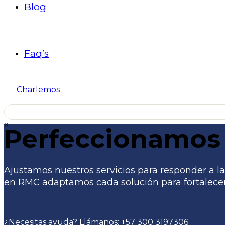
Blog
Faq’s
Charlemos
×
Perfeccionamos 
Ajustamos nuestros servicios para responder a las
en RMC adaptamos cada solución para fortalecer 
¿Necesitas ayuda? Llámanos:
+57 300 3197306