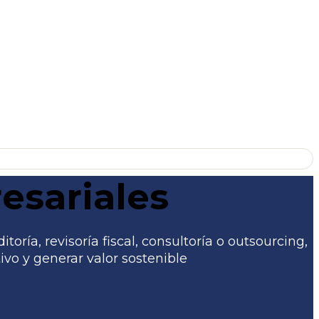
esariales
ría, revisoría fiscal, consultoría o outsourcing,
vo y generar valor sostenible