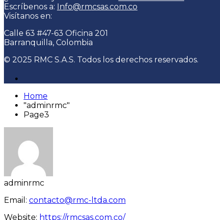
Escríbenos a:
Info@rmcsas.com.co
Visítanos en:
Calle 63 #47-63 Oficina 201
Barranquilla, Colombia
© 2025 RMC S.A.S. Todos los derechos reservados.
Home
"adminrmc"
Page3
adminrmc
Email:
contacto@rmc-ltda.com
Website:
https://rmcsas.com.co/