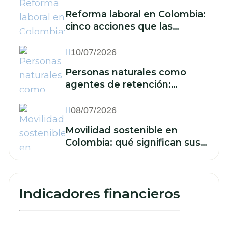
Reforma laboral en Colombia:
cinco acciones que las
empresas deben
implementar frente a la
10/07/2026
reducción de la jornada y los
Personas naturales como
nuevos recargos
agentes de retención:
cuándo están obligadas y qué
deben hacer
08/07/2026
Movilidad sostenible en
Colombia: qué significan sus
retos para las finanzas de su
empresa
Indicadores financieros