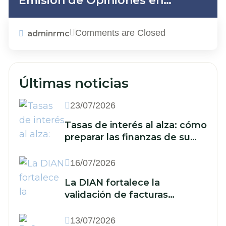
Emisión de Opiniones en
Auditoría
Comments are Closed
adminrmc
Últimas noticias
23/07/2026
Tasas de interés al alza: cómo
preparar las finanzas de su
empresa ante un nuevo
escenario económico
16/07/2026
La DIAN fortalece la
validación de facturas
electrónicas: ¿qué implica
para las empresas?
13/07/2026