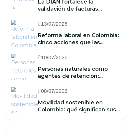
La DIAN fortalece la
validación de facturas
electrónicas: ¿qué implica
para las empresas?
13/07/2026
Reforma laboral en Colombia:
cinco acciones que las
empresas deben
implementar frente a la
10/07/2026
reducción de la jornada y los
Personas naturales como
nuevos recargos
agentes de retención:
cuándo están obligadas y qué
deben hacer
08/07/2026
Movilidad sostenible en
Colombia: qué significan sus
retos para las finanzas de su
empresa