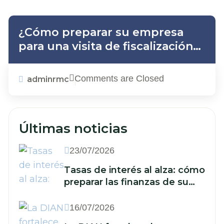
¿Cómo preparar su empresa
para una visita de fiscalización
de la DIAN en 2026?
Comments are Closed
adminrmc
Últimas noticias
23/07/2026
Tasas de interés al alza: cómo
preparar las finanzas de su
empresa ante un nuevo
escenario económico
16/07/2026