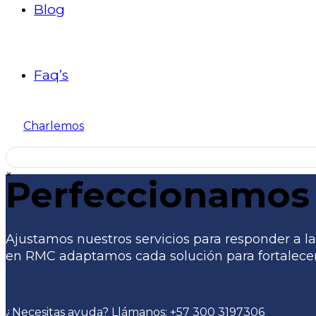
Blog
Faq’s
Charlemos
×
Perfeccionamos 
Ajustamos nuestros servicios para responder a las
en RMC adaptamos cada solución para fortalecer 
¿Necesitas ayuda? Llámanos:
+57 300 3197306