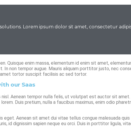
lutions. Lorem ipsum dolor sit amet, consectetur adipiscin
ien. Quisque enim massa, elementum id enim sit amet, elementum
elit. In non tempor augue. Mauris aliquam porttitor justo, nec con
amet tortor suscipit facilisis ac sed tortor.
ith our Saas
us nisl. Aenean tempor nulla felis, ut volutpat est auctor sit amet
lorem. Duis pretium, nulla a faucibus maximus, enim odio pharetra
sis eget. Aenean sit amet dui vitae tellus congue malesuada quis 
ris, id dignissim sapien neque eu orci. Duis in porttitor ligula, v