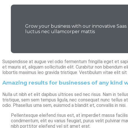
Grow your business with our innovative Saas so
luctus nec ullamcorper mattis
Suspendisse at augue vel odio fermentum fringilla eget et sap
et mauris at, aliquam sollicitudin elit. Curabitur non bibendum 
lobortis maximus leo gravida tristique. Vestibulum vitae elit sit 
Amazing results for businesses of any kind w
Nulla ut nibh et elit dapibus ultrices sed nec risus. Nam in tell
tristique, sem sem tempus ligula, nec consequat nunc tellus at 
odio. Phasellus urna sem, euismod a blandit et, convallis in nisi.
Pellentesque eleifend risus est, at imperdiet massa facili
condimentum, elit eu varius feugiat, purus velit pulvinar mau
nibh porttitor eleifend vel sit amet erat.