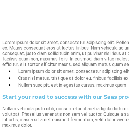
Lorem ipsum dolor sit amet, consectetur adipiscing elit. Pelle
ex. Mauris consequat eros at luctus finibus. Nam vehicula ac u
consequat, justo diam sollicitudin enim, ut pulvinar nisl risus 
facilisis quam non, maximus felis. In euismod, diam vitae malesuad
efficitur, elit tortor efficitur mauris, sed aliquam metus quam s
Lorem ipsum dolor sit amet, consectetur adipiscing elit
Cras nisl metus, tristique at dolor eu, finibus facilisis ex
Nullam suscipit, est in egestas cursus, maximus quam
Start your road to success with our Saas pr
Nullam vehicula justo nibh, consectetur pharetra ligula dictum
volutpat. Phasellus venenatis non sem vel auctor. Quisque a sap
lobortis, massa sit amet euismod fermentum, velit dolor viverra o
maximus dolor.