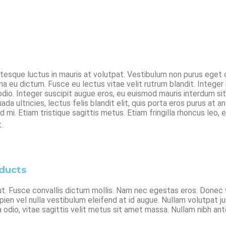
ntesque luctus in mauris at volutpat. Vestibulum non purus eget
rna eu dictum. Fusce eu lectus vitae velit rutrum blandit. Inte
at odio. Integer suscipit augue eros, eu euismod mauris interdum s
a ultricies, lectus felis blandit elit, quis porta eros purus at an
ed mi. Etiam tristique sagittis metus. Etiam fringilla rhoncus leo,
.
oducts
 ut. Fusce convallis dictum mollis. Nam nec egestas eros. Donec
ien vel nulla vestibulum eleifend at id augue. Nullam volutpat j
dio, vitae sagittis velit metus sit amet massa. Nullam nibh ante, 