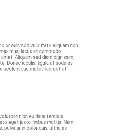
 dolor euismod vulputate aliquam non
ger maximus, lacus at commodo
it amet. Aliquam sed diam dignissim,
te. Donec iaculis, ligula ut sodales
 eu scelerisque metus laoreet at.
 volutpat nibh eu risus tempus
usto eget justo finibus mattis. Nam
pulvinar in dolor quis, ultricies