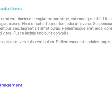
solutions
s mi est, tincidunt feugiat rutrum vitae, euismod quis nibh. Ut a
iat mauris. Nam efficitur fermentum odio ut viverra. Suspendisse
et tempus sed, laoreet sit amet purus. Pellentesque erat eros, c
vitae. Fusce lacinia tincidunt convallis.
mi quis enim vehicula vestibulum. Pellentesque et sodales turpis. 
management