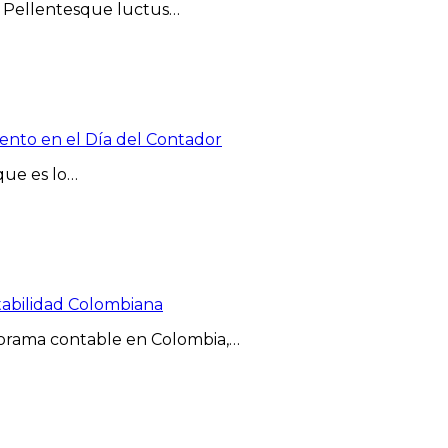
t. Pellentesque luctus…
iento en el Día del Contador
que es lo…
tabilidad Colombiana
norama contable en Colombia,…