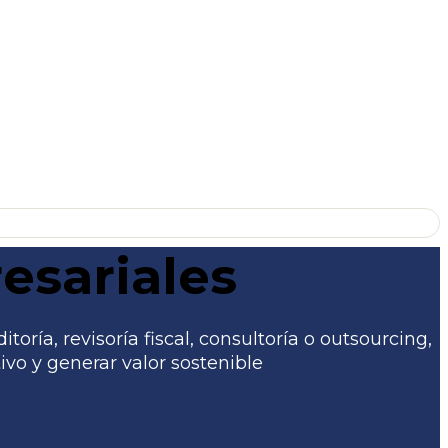
esariales
ría, revisoría fiscal, consultoría o outsourcing,
vo y generar valor sostenible