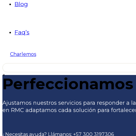
Blog
Faq’s
Charlemos
×
Perfeccionamos 
Ajustamos nuestros servicios para responder a las
en RMC adaptamos cada solución para fortalecer 
¿Necesitas ayuda? Llámanos:
+57 300 3197306