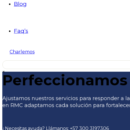
Blog
Faq’s
Charlemos
×
Perfeccionamos 
Ajustamos nuestros servicios para responder a las
en RMC adaptamos cada solución para fortalecer 
¿Necesitas ayuda? Llámanos:
+57 300 3197306