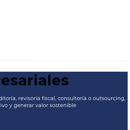
esariales
ría, revisoría fiscal, consultoría o outsourcing,
vo y generar valor sostenible