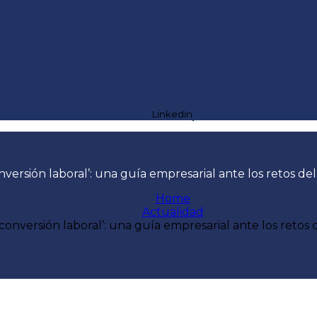
Linkedin
nversión laboral’: una guía empresarial ante los retos 
Home
Actualidad
econversión laboral’: una guía empresarial ante los reto