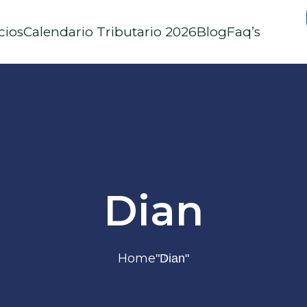
cios
Calendario Tributario 2026
Blog
Faq’s
Dian
Home
"Dian"