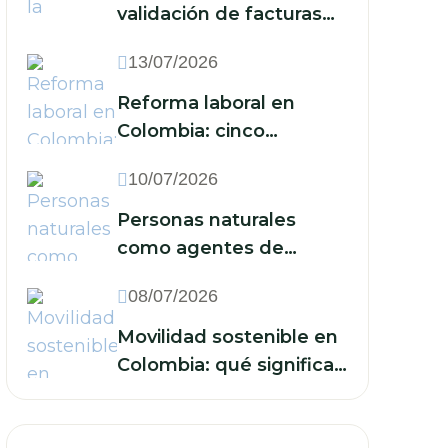
validación de facturas
electrónicas: ¿qué
13/07/2026
implica para las
empresas?
Reforma laboral en
Colombia: cinco
acciones que las
10/07/2026
empresas deben
implementar frente a la
Personas naturales
reducción de la jornada
como agentes de
y los nuevos recargos
retención: cuándo están
08/07/2026
obligadas y qué deben
hacer
Movilidad sostenible en
Colombia: qué significan
sus retos para las
finanzas de su empresa