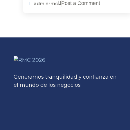
contratos de cátedra
Post a Comment
adminrmc
Generamos tranquilidad y confianza en
el mundo de los negocios.