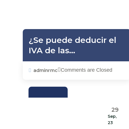
¿Se puede deducir el
IVA de las
adquisiciones
soportadas con factura
Comments are Closed
adminrmc
electrónica?
ACTUALIDAD
29
Sep,
23