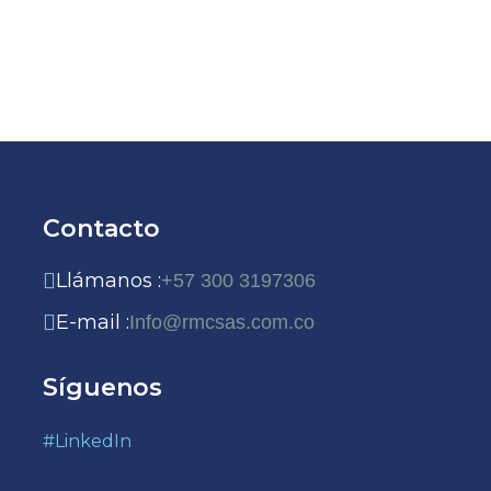
Contacto
Llámanos :
+57 300 3197306
E-mail :
Info@rmcsas.com.co
Síguenos
#LinkedIn