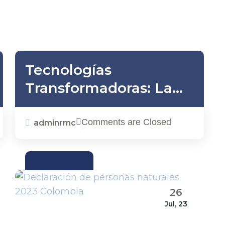
Tecnologías
Transformadoras: La
Revolución en la
Contabilidad
Comments are Closed
adminrmc
Colombiana
ACTUALIDAD
26
Jul, 23