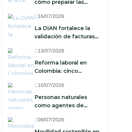
cómo preparar las
finanzas de su empresa
16/07/2026
ante un nuevo escenario
económico
La DIAN fortalece la
validación de facturas
electrónicas: ¿qué
13/07/2026
implica para las
empresas?
Reforma laboral en
Colombia: cinco
acciones que las
10/07/2026
empresas deben
implementar frente a la
Personas naturales
reducción de la jornada
como agentes de
y los nuevos recargos
retención: cuándo están
08/07/2026
obligadas y qué deben
hacer
Movilidad sostenible en