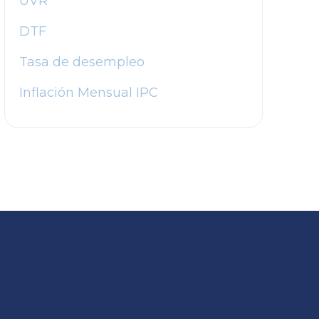
UVR
DTF
Tasa de desempleo
Inflación Mensual IPC