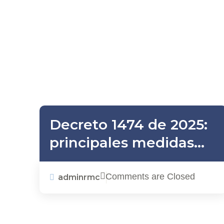
Decreto 1474 de 2025:
principales medidas
tributarias adoptadas
en el marco del Estado
Comments are Closed
adminrmc
de Emergencia