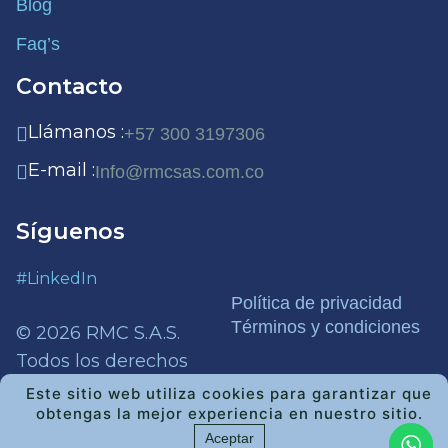
Blog
Faq’s
Contacto
Llámanos :
+57 300 3197306
E-mail :
Info@rmcsas.com.co
Síguenos
#LinkedIn
Política de privacidad
Términos y condiciones
© 2026 RMC S.A.S.
Todos los derechos
reservados.
Este sitio web utiliza cookies para garantizar que
obtengas la mejor experiencia en nuestro sitio.
Aceptar