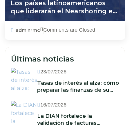
Los países latinoamericanos
que liderarán el Nearshoring en
2025
Comments are Closed
adminrmc
Últimas noticias
23/07/2026
Tasas de interés al alza: cómo
preparar las finanzas de su
empresa ante un nuevo
escenario económico
16/07/2026
La DIAN fortalece la
validación de facturas
electrónicas: ¿qué implica