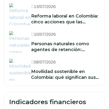
para las empresas?
13/07/2026
Reforma laboral en Colombia:
cinco acciones que las
empresas deben
implementar frente a la
10/07/2026
reducción de la jornada y los
Personas naturales como
nuevos recargos
agentes de retención:
cuándo están obligadas y qué
deben hacer
08/07/2026
Movilidad sostenible en
Colombia: qué significan sus
retos para las finanzas de su
empresa
Indicadores financieros