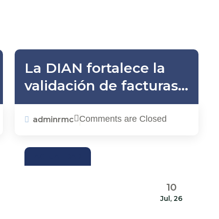
La DIAN fortalece la
validación de facturas
electrónicas: ¿qué
implica para las
Comments are Closed
adminrmc
empresas?
ACTUALIDAD
10
Jul, 26