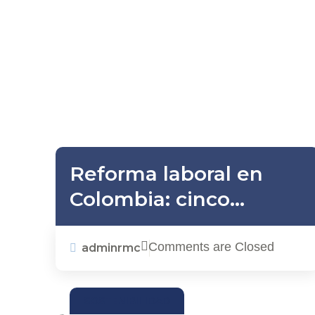
Reforma laboral en
Colombia: cinco
acciones que las
empresas deben
Comments are Closed
adminrmc
implementar frente a
la reducción de la
SOSTENIBILIDAD