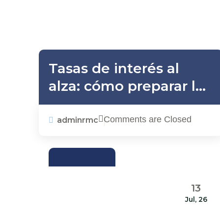
Tasas de interés al
alza: cómo preparar las
finanzas de su
empresa ante un
Comments are Closed
adminrmc
nuevo escenario
económico
ACTUALIDAD
13
Jul, 26