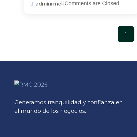
para las finanzas de su
Comments are Closed
adminrmc
empresa
1
Generamos tranquilidad y confianza en
el mundo de los negocios.