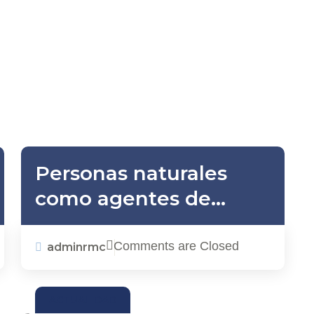
Personas naturales
como agentes de
retención: cuándo
están obligadas y qué
Comments are Closed
adminrmc
deben hacer
ACTUALIDAD