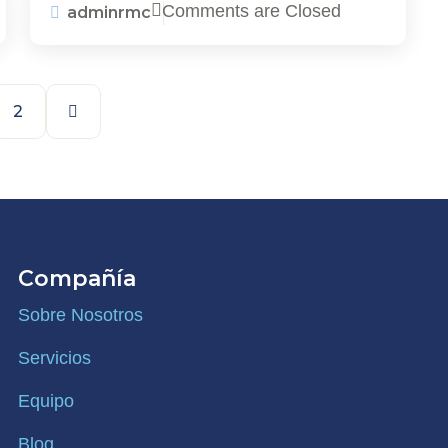
Comments are Closed
adminrmc
2
Compañía
Sobre Nosotros
Servicios
Equipo
Blog