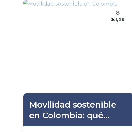
jornada y los nuevos
8
recargos
Jul, 26
Movilidad sostenible
en Colombia: qué
significan sus retos