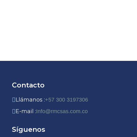
Contacto
Llámanos :
+57 300 3197306
E-mail :
Info@rmcsas.com.co
Síguenos