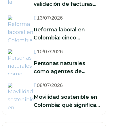
validación de facturas
electrónicas: ¿qué
13/07/2026
implica para las
empresas?
Reforma laboral en
Colombia: cinco
acciones que las
10/07/2026
empresas deben
implementar frente a la
Personas naturales
reducción de la jornada
como agentes de
y los nuevos recargos
retención: cuándo están
08/07/2026
obligadas y qué deben
hacer
Movilidad sostenible en
Colombia: qué significan
sus retos para las
finanzas de su empresa