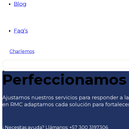
Blog
Faq’s
Charlemos
×
Perfeccionamos 
Ajustamos nuestros servicios para responder a las
en RMC adaptamos cada solución para fortalecer 
¿Necesitas ayuda? Llámanos:
+57 300 3197306