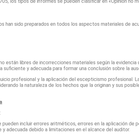
05, los tipos de informes se pueden clasificar en «Opinión no m
ros han sido preparados en todos los aspectos materiales de ac
o están libres de incorrecciones materiales según la evidencia 
a suficiente y adecuada para formar una conclusión sobre la aus
juicio profesional y la aplicación del escepticismo profesional.
siderando la naturaleza de los hechos que la originan y sus posi
a
:
pueden incluir errores aritméticos, errores en la aplicación de p
e y adecuada debido a limitaciones en el alcance del auditor.