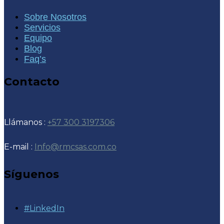
Sobre Nosotros
Servicios
Equipo
Blog
Faq’s
Contacto
Llámanos :
+57 300 3197306
E-mail :
Info@rmcsas.com.co
Síguenos
#LinkedIn