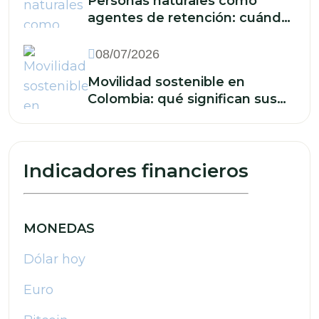
Personas naturales como
agentes de retención: cuándo
están obligadas y qué deben
hacer
08/07/2026
Movilidad sostenible en
Colombia: qué significan sus
retos para las finanzas de su
empresa
Indicadores financieros
MONEDAS
Dólar hoy
Euro