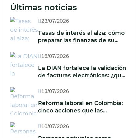
Últimas noticias
23/07/2026
Tasas de interés al alza: cómo
preparar las finanzas de su
empresa ante un nuevo
escenario económico
16/07/2026
La DIAN fortalece la validación
de facturas electrónicas: ¿qué
implica para las empresas?
13/07/2026
Reforma laboral en Colombia:
cinco acciones que las
empresas deben implementar
frente a la reducción de la
10/07/2026
jornada y los nuevos recargos