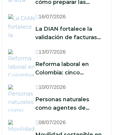
cómo preparar las
finanzas de su empresa
16/07/2026
ante un nuevo escenario
económico
La DIAN fortalece la
validación de facturas
electrónicas: ¿qué
13/07/2026
implica para las
empresas?
Reforma laboral en
Colombia: cinco
acciones que las
10/07/2026
empresas deben
implementar frente a la
Personas naturales
reducción de la jornada
como agentes de
y los nuevos recargos
retención: cuándo están
08/07/2026
obligadas y qué deben
hacer
Movilidad sostenible en