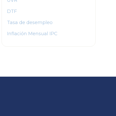
UVR
DTF
Tasa de desempleo
Inflación Mensual IPC