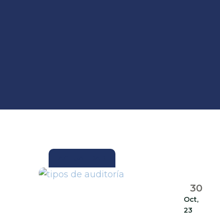
ACTUALIDAD
30
Oct,
23