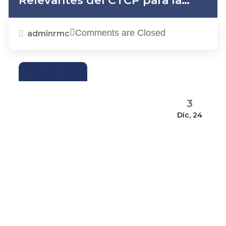
Relevantes del CTCP para la
Profesión Contable
Comments are Closed
adminrmc
ACTUALIDAD
3
Dic, 24