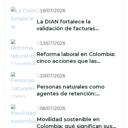
empresa ante un nuevo
escenario económico
16/07/2026
La DIAN fortalece la
validación de facturas
electrónicas: ¿qué implica
para las empresas?
13/07/2026
Reforma laboral en Colombia:
cinco acciones que las
empresas deben
implementar frente a la
10/07/2026
reducción de la jornada y los
Personas naturales como
nuevos recargos
agentes de retención:
cuándo están obligadas y qué
deben hacer
08/07/2026
Movilidad sostenible en
Colombia: qué significan sus